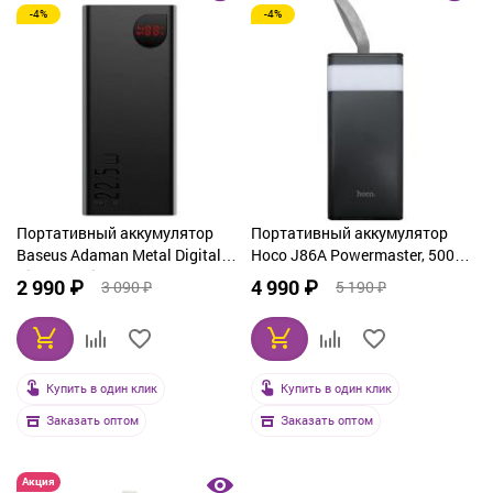
-4%
-4%
От дорогих к дешевым
По рейтингу
По названию
Портативный аккумулятор
Портативный аккумулятор
Baseus Adaman Metal Digital
Hoco J86A Powermaster, 50000
Display Quick Charge 10000
мАч
2 990 ₽
4 990 ₽
3 090 ₽
5 190 ₽
mAh 22.5W
Купить в один клик
Купить в один клик
Заказать оптом
Заказать оптом
Акция