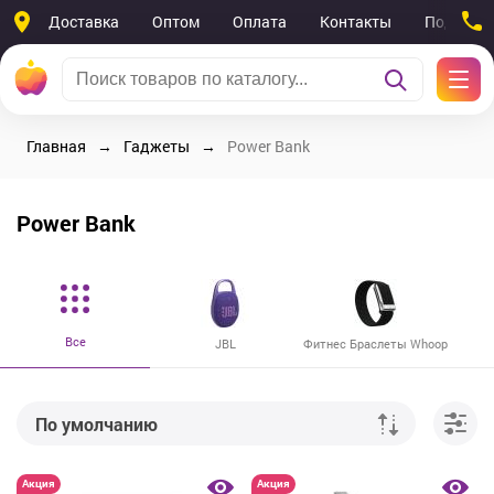
Доставка
Оптом
Оплата
Контакты
Поддерж
Главная
Гаджеты
Power Bank
Power Bank
Все
JBL
Фитнес Браслеты Whoop
По умолчанию
От дешевых к дорогим
Акция
Акция