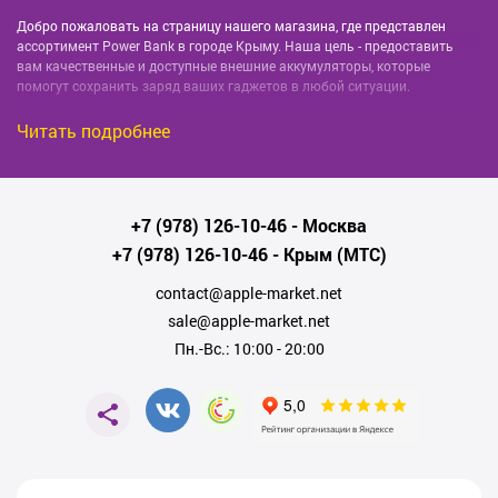
Добро пожаловать на страницу нашего магазина, где представлен
ассортимент Power Bank в городе Крыму. Наша цель - предоставить
вам качественные и доступные внешние аккумуляторы, которые
помогут сохранить заряд ваших гаджетов в любой ситуации.
Читать подробнее
Огромный выбор и выгодные условия
Мы предлагаем широкий диапазон Power Banks для каждого бюджета и
+7 (978) 126-10-46
- Москва
каждой нужды. Здесь вы найдёте всё от премиальных,
многофункциональных моделей до бюджетных вариантов для
+7 (978) 126-10-46
- Крым (МТС)
экономии заряда батареи на весь день. Каждый из наших Power Banks
имеет длительный срок службы, качественный заряд и стабильную
contact@apple-market.net
производительность.
sale@apple-market.net
Пн.-Вс.: 10:00 - 20:00
Покупка Power Bank в Крыму
Совершая покупку в нашем интернет-магазине в городе Крыму, вы
можете быть уверены в быстрой и надежной доставке. Вы также
получите полную гарантию на все наши Power Banks. Наша команда
специалистов всегда готова помочь вам выбрать идеальный Power