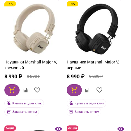
-4%
-4%
От дорогих к дешевым
По рейтингу
По названию
Наушники Marshall Major V,
Наушники Marshall Major V,
кремовый
черные
8 990 ₽
8 990 ₽
9 290 ₽
9 290 ₽
Купить в один клик
Купить в один клик
Заказать оптом
Заказать оптом
Акция
Акция