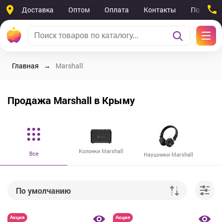
Доставка
Оптом
Оплата
Контакты
Поддерж
Главная
Marshall
Продажа Marshall в Крыму
Колонки Marshall
Все
Наушники Marshall
По умолчанию
От дешевых к дорогим
Акция
Акция