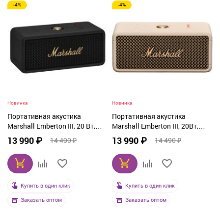
-4%
-4%
Новинка
Новинка
Портативная акустика
Портативная акустика
Marshall Emberton III, 20 Вт,
Marshall Emberton III, 20Вт,
черный
бежевый
13 990 ₽
13 990 ₽
14 490 ₽
14 490 ₽
Купить в один клик
Купить в один клик
Заказать оптом
Заказать оптом