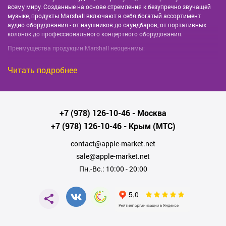
всему миру. Созданные на основе стремления к безупречно звучащей
музыке, продукты Marshall включают в себя богатый ассортимент
аудио оборудования - от наушников до саундбаров, от портативных
колонок до профессионального концертного оборудования.
Преимущества продукции Marshall неоценимы:
Читать подробнее
Звук высшего качества
: Технология
превосходного и чистого звука - этот бренд всегда
был синонимом качества звука. Оборудование
Marshall позволяет слушателям высоко оценить
+7 (978) 126-10-46
- Москва
любую мелодию.
+7 (978) 126-10-46
- Крым (МТС)
Надежность
: Продукция Marshall известна своей
contact@apple-market.net
надежностью и долговечностью. Их оборудование
sale@apple-market.net
служит десятилетиями, сохраняя первозданный
характер звука.
Пн.-Вс.: 10:00 - 20:00
Классический дизайн
: Оформление продукции
Marshall наполнено нотками ретро, которые
добавляют уникальности и индивидуальности.