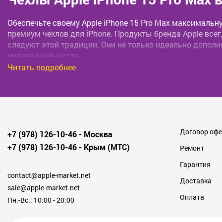
Обеспечьте своему Apple iPhone 15 Pro Max максималь
премиум чехлов для iPhone. Продукты бренда Apple все
следуют этой традиции. Они не только идеально дополн
индивидуальности.
Читать подробнее
Преимущества чехлов Apple iPhone 15 Pro Ma
Надёжность и долговечность
. Чехлы изготовлены и
защитить ваше устройство даже от сильных ударов 
Договор оф
+7 (978) 126-10-46
- Москва
Точная посадка
. Корпус iPhone в безопасности, так
+7 (978) 126-10-46
модели, обеспечивая идеальное прилегание.
- Крым (МТС)
Ремонт
Гарантия
Стиль и дизайн
. Широкий выбор цветов и стилей по
contact@apple-market.net
Доставка
Совместимость
. Наши чехлы идеально подходят для
sale@apple-market.net
устройства.
Оплата
Пн.-Вс.: 10:00 - 20:00
Выбор чехла для iPhone — это не только вопрос защиты,