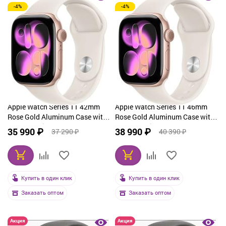
-4%
-4%
От дорогих к дешевым
По рейтингу
По названию
Apple Watch Series 11 42mm
Apple Watch Series 11 46mm
Rose Gold Aluminum Case with
Rose Gold Aluminum Case with
Sport Starlight
Sport Starlight
35 990 ₽
38 990 ₽
37 290 ₽
40 390 ₽
Купить в один клик
Купить в один клик
Заказать оптом
Заказать оптом
Акция
Акция