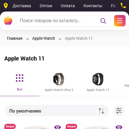
Доставка
Оптом
Оплата
Контакты
Поддерж
Главная
Apple Watch
Apple Watch 11
Apple Watch 11
Ap
Все
Apple Watch Ultra 3
Apple Watch 11
По умолчанию
От дешевых к дорогим
Акция
Акция