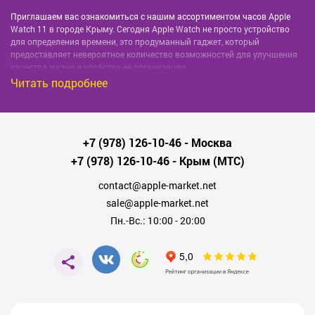
Приглашаем вас ознакомиться с нашим ассортиментом часов Apple
Watch 11 в городе Крыму. Сегодня Apple Watch не просто устройство
для определения времени, это продуманный гаджет, который
предоставляет невероятное количество возможностей для улучшения
качества жизни и удобства её организации.
Читать подробнее
Технологичность и современное решение
Apple Watch 11 - это персональный помощник на вашем запястье,
который умеет не только показывать точное время, делиться
+7 (978) 126-10-46
- Москва
погодными данными и отображать уведомления с мобильного
+7 (978) 126-10-46
- Крым (МТС)
телефона. Данная модель является одной из самых функциональных
моделей, а ее дизайн и качество исполнения задают новые стандарты в
contact@apple-market.net
индустрии смарт-часов.
sale@apple-market.net
Широкий выбор моделей
Пн.-Вс.: 10:00 - 20:00
В нашем каталоге в Крыму представлены Apple Watch 11 различных
цветов, материалов и комплектаций. Наш ассортимент обеспечит
выбор идеальных часов для каждого – часы для спортсменов,
бизнесменов, модных людей, и тех, кто просто хочет быть на волне
новых технологий.