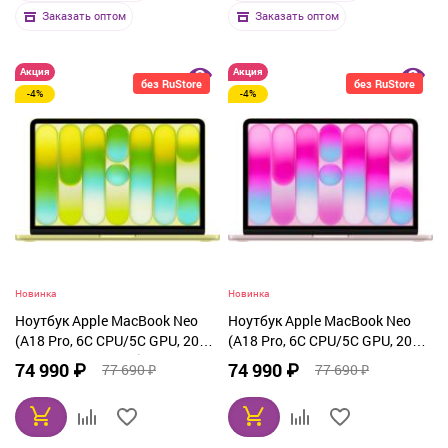
Заказать оптом
Заказать оптом
Акция
Акция
без RuStore
без RuStore
-4%
-4%
Новинка
Новинка
Ноутбук Apple MacBook Neo
Ноутбук Apple MacBook Neo
(A18 Pro, 6C CPU/5C GPU, 2026)
(A18 Pro, 6C CPU/5C GPU, 2026)
8 ГБ, 512 ГБ SSD, Citrus
8 ГБ, 512 ГБ SSD, Blush
74 990 ₽
74 990 ₽
77 690 ₽
77 690 ₽
(желтый) MHFE4
(розовый) MHFJ4