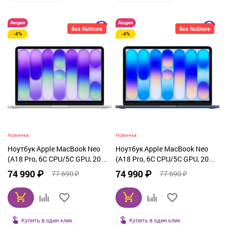
Акция
Акция
без RuStore
без RuStore
-4%
-4%
Новинка
Новинка
Ноутбук Apple MacBook Neo
Ноутбук Apple MacBook Neo
(A18 Pro, 6C CPU/5C GPU, 2026)
(A18 Pro, 6C CPU/5C GPU, 2026)
8 ГБ, 512 ГБ SSD, Silver
8 ГБ, 512 ГБ SSD, Indigo (синий)
74 990 ₽
74 990 ₽
77 690 ₽
77 690 ₽
(серебристый) MHFC4
MHFG4
Купить в один клик
Купить в один клик