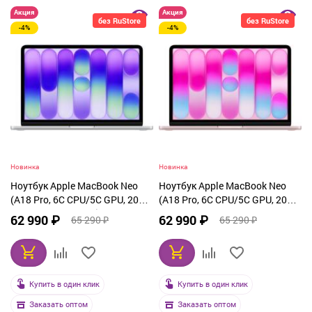
Акция
Акция
без RuStore
без RuStore
-4%
-4%
Новинка
Новинка
Ноутбук Apple MacBook Neo
Ноутбук Apple MacBook Neo
(A18 Pro, 6C CPU/5C GPU, 2026)
(A18 Pro, 6C CPU/5C GPU, 2026)
8 ГБ, 256 ГБ SSD, Silver
8 ГБ, 256 ГБ SSD, Blush
62 990 ₽
62 990 ₽
65 290 ₽
65 290 ₽
(серебристый) MHFA4
(розовый) MHFH4
Купить в один клик
Купить в один клик
Заказать оптом
Заказать оптом