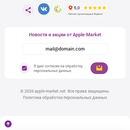
России;
Быстрая доставка по Крыму и области;
Возможность самовывоза из нашего магазина;
Детальная консультация от опытных
Новости и акции от Apple-Market
специалистов;
Рассрочка и кредит на выгодных условиях.
Почему именно Macbook Neo?
Я даю согласие на обработку
Устройства этой линейки оснащены
персональных данных.
новейшими процессорами Apple, невероятно яркими экранами Retina,
продолжительной автономной работой и фирменной системой macOS,
которая идеально интегрируется со всеми вашими гаджетами Apple.
Благодаря легкости и компактности Macbook Neo станет отличным
© 2026
apple-market.net. Все права защищены.
выбором для студентов, бизнесменов, дизайнеров, программистов и
Политика обработки персональных данных
всех, кто ценит комфорт и производительность.
Мы заботимся о каждом клиенте, поэтому предлагаем только лучшие
условия и garantируем качественный сервис. При необходимости вы
можете воспользоваться профессиональной помощью при выборе,
получить консультацию по любому вопросу и оформить покупку
удобным способом.