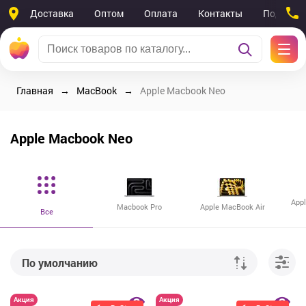
Доставка
Оптом
Оплата
Контакты
Поддерж
Главная
MacBook
Apple Macbook Neo
Apple Macbook Neo
App
Macbook Pro
Apple MacBook Air
Все
По умолчанию
От дешевых к дорогим
Акция
Акция