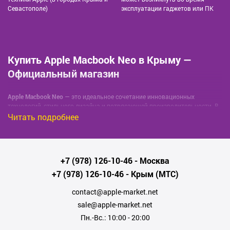
Севастополе)
эксплуатации гаджетов или ПК
Купить Apple Macbook Neo в Крыму —
Официальный магазин
Apple Macbook Neo
— это идеальное сочетание инновационных
технологий, стильного дизайна и потрясающей производительности. В
нашем интернет-магазине в Крыму вы можете купить оригинальные
Читать подробнее
ноутбуки Apple по самым выгодным ценам. Мы предлагаем широкий
ассортимент моделей Macbook Neo с различными конфигурациями,
чтобы вы могли подобрать устройство, идеально подходящее под ваши
задачи — от работы и учебы до творчества и развлечений.
+7 (978) 126-10-46
- Москва
Преимущества покупки Macbook Neo в Крыму:
+7 (978) 126-10-46
- Крым (МТС)
Официальная гарантия от Apple на все
contact@apple-market.net
устройства;
sale@apple-market.net
Пн.-Вс.: 10:00 - 20:00
Оригинальная продукция с сертификацией для