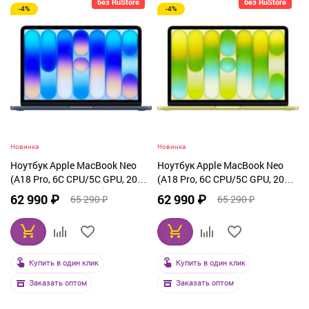
без RuStore
без RuStore
-4%
-4%
От дорогих к дешевым
По рейтингу
По названию
Новинка
Новинка
Ноутбук Apple MacBook Neo
Ноутбук Apple MacBook Neo
(A18 Pro, 6C CPU/5C GPU, 2026)
(A18 Pro, 6C CPU/5C GPU, 2026)
8 ГБ, 256 ГБ SSD, Indigo (синий)
8 ГБ, 256 ГБ SSD, Citrus
62 990 ₽
62 990 ₽
65 290 ₽
65 290 ₽
MHFF4
(желтый) MHFD4
Купить в один клик
Купить в один клик
Заказать оптом
Заказать оптом