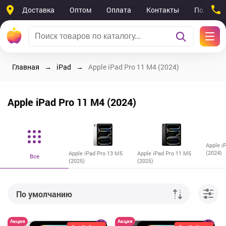
Доставка
Оптом
Оплата
Контакты
Поддерж
Главная
iPad
Apple iPad Pro 11 M4 (2024)
Apple iPad Pro 11 M4 (2024)
Apple i
(2024)
Apple iPad Pro 13 M5
Apple iPad Pro 11 M5
Все
(2025)
(2025)
По умолчанию
От дешевых к дорогим
Акция
Акция