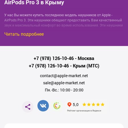
AirPods Pro 3 в Крыму
У нас Вы можете купить последнюю модель наушников от Apple -
AirPods Pro 3. Эти наушники обещают предоставить Вам качественный
звук и максимальный комфорт во время использования. Эти наушники
не только облегчат Вашу жизнь, но и дополнят Ваш стиль.
Читать подробнее
Мы предлагаем широкий выбор AirPods Pro 3 в Крыму. Вы можете
заказать их с доставкой прямо на дом или в офис. Мы гарантируем
быструю доставку и надежную упаковку товара.
Выбирайте AirPods Pro 3 в Крыму и наслаждайтесь качественной
+7 (978) 126-10-46
- Москва
музыкой, а также комфортными телефонными разговорами!
+7 (978) 126-10-46
- Крым (МТС)
Почему стоит купить AirPods Pro 3 в
contact@apple-market.net
Крыму?
sale@apple-market.net
Пн.-Вс.: 10:00 - 20:00
Высокое качество звука
Удобное использование
Продолжительное время работы